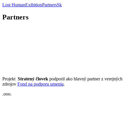
Lost Human
Exibition
Partners
Sk
Partners
Projekt
Stratený človek
podporil ako hlavný partner z verejných
zdrojov
Fond na podporu umenia
.
.ooo.